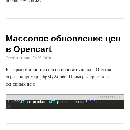
добавляем код JS:
Массовое обновление цен
в Opencart
Опубликовано
26.03.2020
Быстрый и простой способ обновить цены в Opencart
через, например, phpMyAdmin. Пример запроса для
основных цен:
Transact-SQL
1
UPDATE
oc_product
SET
price
=
price
*
1.1
;
2