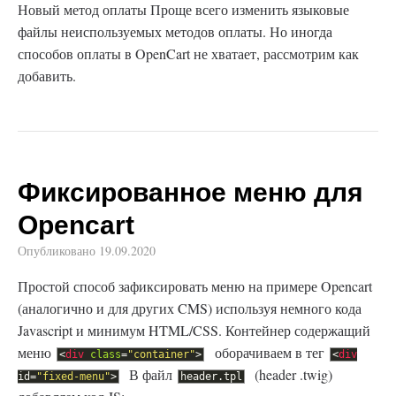
Новый метод оплаты Проще всего изменить языковые
файлы неиспользуемых методов оплаты. Но иногда
способов оплаты в OpenCart не хватает, рассмотрим как
добавить.
Фиксированное меню для
Opencart
Опубликовано
19.09.2020
Простой способ зафиксировать меню на примере Opencart
(аналогично и для других CMS) используя немного кода
Javascript и минимум HTML/CSS. Контейнер содержащий
меню
оборачиваем в тег
<
div
class
=
"container"
>
<
div
В файл
(header .twig)
id
=
"fixed-menu"
>
header
.
tpl